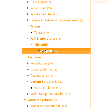
Flash Gordon
(7)
James Bond
(13)
Kick-Ass & Hit-Girl
(14)
League Of Extraordinary Gentlemen
(4)
Tarzan
Tarzan
(19)
Will Eisner Library
(14)
The Spirit
The Spirit
(14)
Raritäten
Kunstbücher
(16)
signierte Comics
(80)
Trading cards
(6)
Variant Editions & Co.
Variant Editions
(410)
Variantausgaben: Bücher
(58)
Sonderangebote
(32)
Modernes Antiquariat
(103)