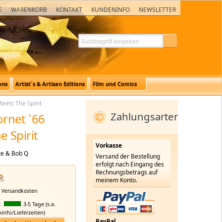
E
WARENKORB
KONTAKT
KUNDENINFO
NEWSLETTER
ons
Artist´s & Artisan Editions
Film und Comics
eets The Spirit
Zahlungsarten
rnet `66
e Spirit
Vorkasse
te & Bob Q
Versand der Bestellung
erfolgt nach Eingang des
Rechnungsbetrags auf
R
meinem Konto.
.
Versandkosten
:
3-5 Tage (s.a.
nfo/Lieferzeiten)
PayPal