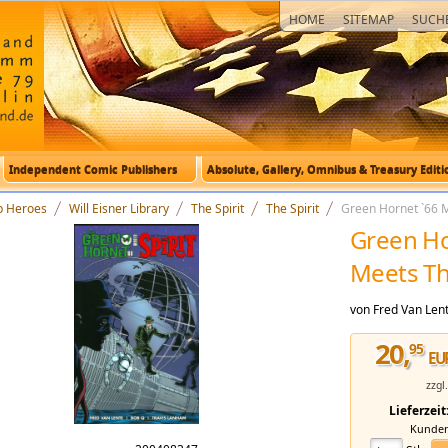
HOME
SITEMAP
SUCH
Independent Comic Publishers
Absolute, Gallery, Omnibus & Treasury Editi
p Heroes
Will Eisner Library
The Spirit
The Spirit
Green Hornet `66 M
Green Ho
Meets Th
von Fred Van Len
20
,
95
EU
zzgl
Lieferzeit
Kundeni
net 66 Meets The Spirit