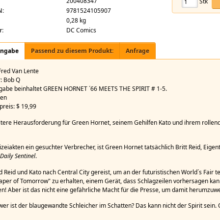
200408347
Stk
net `66 Meets The Spirit
N:
9781524105907
0,28 kg
r:
DC Comics
angabe
Passend zu diesem Produkt:
Anfrage
 Fred Van Lente
r: Bob Q
gabe beinhaltet GREEN HORNET ´66 MEETS THE SPIRIT # 1-5.
ten
preis: $ 19,99
itere Herausforderung für Green Hornet, seinem Gehilfen Kato und ihrem rollend
lizeiakten ein gesuchter Verbrecher, ist Green Hornet tatsächlich Britt Reid, Ei
Daily Sentinel
.
nd Reid und Kato nach Central City gereist, um an der futuristischen World´s Fair
per of Tomorrow" zu erhalten, einem Gerät, dass Schlagzeilen vorhersagen kann
en! Aber ist das nicht eine gefährliche Macht für die Presse, um damit herumzuw
 wer ist der blaugewandte Schleicher im Schatten? Das kann nicht der Spirit sein.