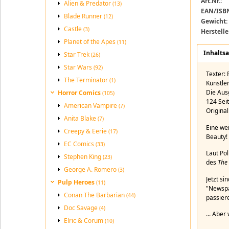
Art.Nr.:
Alien & Predator
Green Hor
(13)
EAN/ISB
Blade Runner
(12)
Gewicht:
Castle
(3)
Herstelle
Planet of the Apes
(11)
Inhalts
Star Trek
(26)
Star Wars
(92)
Texter:
The Terminator
(1)
Künstle
Die Aus
Horror Comics
(105)
124 Sei
American Vampire
(7)
Original
Anita Blake
(7)
Eine we
Creepy & Eerie
(17)
Beauty!
EC Comics
(33)
Laut Po
Stephen King
(23)
des
The 
George A. Romero
(3)
Jetzt si
Pulp Heroes
(11)
"Newspa
Conan The Barbarian
(44)
passier
Doc Savage
(4)
... Aber
Elric & Corum
(10)