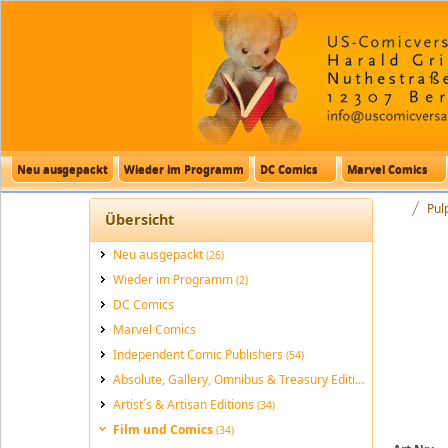
Neu ausgepackt
Wieder im Programm
DC Comics
Marvel Comics
Pul
Übersicht
Neu ausgepackt
(26)
Wieder im Programm
(2)
DC Comics
Marvel Comics
Independent Comic Publishers
(54)
Absolute, Gallery, Omnibus & Treasury Editions
(190)
Artist´s & Artisan Editions
(34)
Film und Comics
(34)
Green Hor