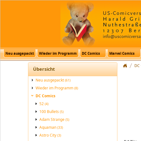
Neu ausgepackt
Wieder im Programm
DC Comics
Marvel Comics
DC 
Übersicht
Neu ausgepackt
(61)
Wieder im Programm
(8)
DC Comics
52
(4)
100 Bullets
(5)
Adam Strange
(5)
Aquaman
(33)
Astro City
(3)
Batman_K