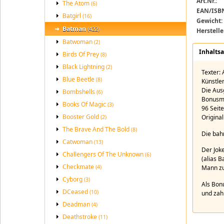
Art.Nr.:
The Atom
Batman: K
(6)
EAN/ISB
Batgirl
(16)
Gewicht:
Batman
(422)
Herstelle
Batwoman
(2)
Inhalts
Birds Of Prey
(8)
Black Lightning
(2)
Texter:
Blue Beetle
(8)
Künstler
Die Aus
Bombshells
(6)
Bonusma
Books Of Magic
(3)
96 Seit
Booster Gold
Original
(2)
The Brave And The Bold
(8)
Die bah
Catwoman
(13)
Der Jok
Challengers Of The Unknown
(6)
(alias B
Checkmate
(4)
Mann zu
Cyborg
(3)
Als Bon
DCeased
(10)
und zah
Deadman
(4)
Deathstroke
(11)