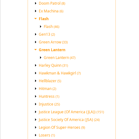
Doom Patrol
(8)
Ex Machina
(6)
Flash
Flash
(46)
Gen13
(2)
Green Arrow
(33)
Green Lantern
Green Lantern
(47)
Harley Quinn
(31)
Hawkman & Hawkgirl
(7)
Hellblazer
(5)
Hitman
(2)
Huntress
(1)
Injustice
(25)
Justice League (Of America (JLA))
(151)
Justice Society Of America (JSA)
(24)
Legion Of Super-Heroes
(9)
Losers
(1)