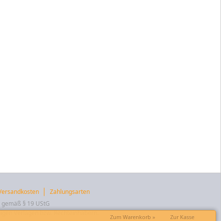
Versandkosten
Zahlungsarten
t gemäß § 19 UStG
igen Verlagen bzw. Rechteinhabern.
Zum Warenkorb »
Zur Kasse