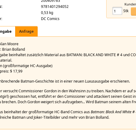
200409783
illing Joke The New Deluxe Edition HC
Kundeni
N:
9781401294052
Stk
0,53 kg
r:
DC Comics
angabe
Anfrage
 Alan Moore
: Brian Bolland
gabe beinhaltet zusätzlich Material aus BATMAN: BLACK AND WHITE # 4 und
terial.
en (großformatige HC-Ausgabe)
preis: $ 17,99
nbrechende Batman-Geschichte ist in einer neuen Luxusausgabe erschienen.
er versucht Commissioner Gordon in den Wahnsinn zu treiben. Nachdem er auf s
atgirl) geschossen hat, entführt er den Comissioner und attackiert seinen Geist i
 brechen. Doch Gordon weigert sich aufzugeben... Wird Batman seinem alten F
us beinhaltet der großformatige HC-Band Comics aus
Batman: Black And White #
lreiche Batman und Joker-Titelbilder und mehr von Brian Bolland.