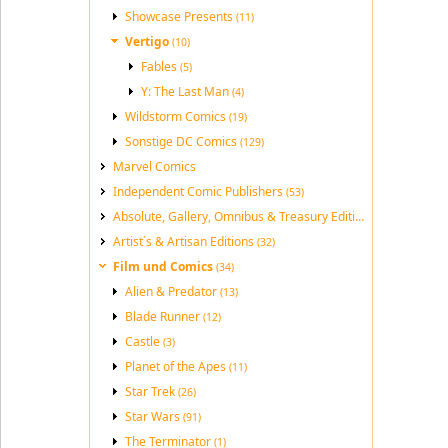
Showcase Presents
(11)
Vertigo
(10)
Fables
(5)
Y: The Last Man
(4)
Wildstorm Comics
(19)
Sonstige DC Comics
(129)
Marvel Comics
Independent Comic Publishers
(53)
Absolute, Gallery, Omnibus & Treasury Editions
(189)
Artist´s & Artisan Editions
(32)
Film und Comics
(34)
Alien & Predator
(13)
Blade Runner
(12)
Castle
(3)
Planet of the Apes
(11)
Star Trek
(26)
Star Wars
(91)
The Terminator
(1)