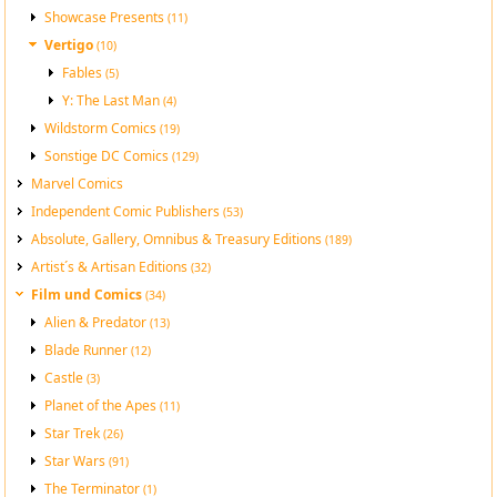
Showcase Presents
(11)
Vertigo
(10)
Fables
(5)
Y: The Last Man
(4)
Wildstorm Comics
(19)
Sonstige DC Comics
(129)
Marvel Comics
Independent Comic Publishers
(53)
Absolute, Gallery, Omnibus & Treasury Editions
(189)
Artist´s & Artisan Editions
(32)
Film und Comics
(34)
Alien & Predator
(13)
Blade Runner
(12)
Castle
(3)
Planet of the Apes
(11)
Star Trek
(26)
Star Wars
(91)
The Terminator
(1)