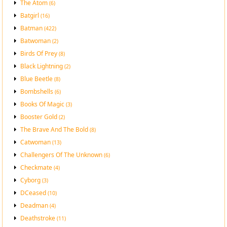
The Atom
(6)
Batgirl
(16)
Batman
(422)
Batwoman
(2)
Birds Of Prey
(8)
Black Lightning
(2)
Blue Beetle
(8)
Bombshells
(6)
Books Of Magic
(3)
Booster Gold
(2)
The Brave And The Bold
(8)
Catwoman
(13)
Challengers Of The Unknown
(6)
Checkmate
(4)
Cyborg
(3)
DCeased
(10)
Deadman
(4)
Deathstroke
(11)