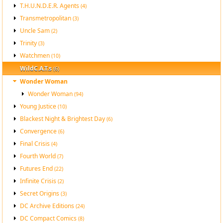
T.H.U.N.D.E.R. Agents
(4)
Transmetropolitan
(3)
Uncle Sam
(2)
Trinity
(3)
Watchmen
(10)
WildC.A.T.s
(6)
Wonder Woman
Wonder Woman
(94)
Young Justice
(10)
Blackest Night & Brightest Day
(6)
Convergence
(6)
Final Crisis
(4)
Fourth World
(7)
Futures End
(22)
Infinite Crisis
(2)
Secret Origins
(3)
DC Archive Editions
(24)
DC Compact Comics
(8)