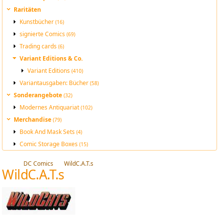
Raritäten
Kunstbücher
(16)
signierte Comics
(69)
Trading cards
(6)
Variant Editions & Co.
Variant Editions
(410)
Variantausgaben: Bücher
(58)
Sonderangebote
(32)
Modernes Antiquariat
(102)
Merchandise
(79)
Book And Mask Sets
(4)
Comic Storage Boxes
(15)
DC Comics
WildC.A.T.s
WildC.A.T.s