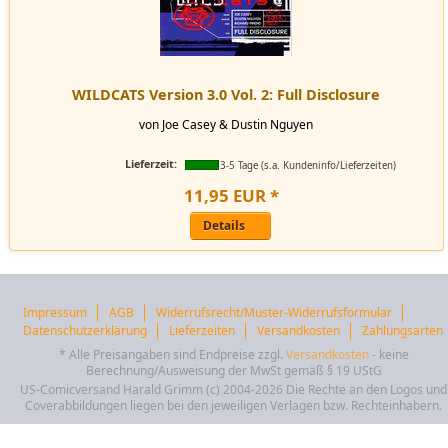
WILDCATS Version 3.0 Vol. 2: Full Disclosure
von Joe Casey & Dustin Nguyen
Lieferzeit:
3-5 Tage (s.a. Kundeninfo/Lieferzeiten)
11
,
95
EUR
*
Details
Impressum
AGB
Widerrufsrecht/Muster-Widerrufsformular
Datenschutzerklärung
Lieferzeiten
Versandkosten
Zahlungsarten
* Alle Preisangaben sind Endpreise zzgl.
Versandkosten
- keine
Berechnung/Ausweisung der MwSt gemäß § 19 UStG
US-Comicversand Harald Grimm (c) 2004-2026 Die Rechte an den Logos und
Coverabbildungen liegen bei den jeweiligen Verlagen bzw. Rechteinhabern.