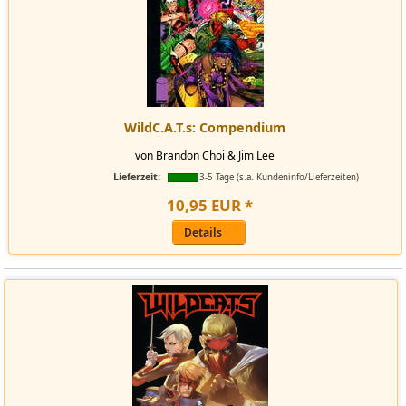
WildC.A.T.s: Compendium
von Brandon Choi & Jim Lee
Lieferzeit:
3-5 Tage (s.a. Kundeninfo/Lieferzeiten)
10
,
95
EUR
*
Details