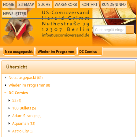
HOME
SITEMAP
SUCHE
WARENKORB
KONTAKT
KUNDENINFO
NEWSLETTER
Neu ausgepackt
Wieder im Programm
DC Comics
Übersicht
Neu ausgepackt
(61)
Wieder im Programm
(8)
DC Comics
52
(4)
100 Bullets
(5)
Adam Strange
(5)
Aquaman
(33)
Astro City
(3)