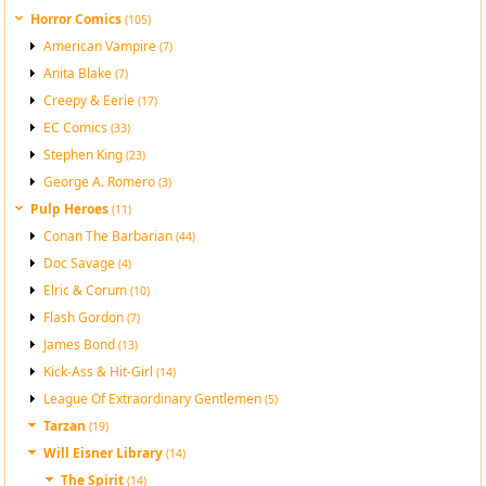
Horror Comics
(105)
American Vampire
(7)
Anita Blake
(7)
Creepy & Eerie
(17)
EC Comics
(33)
Stephen King
(23)
George A. Romero
(3)
Pulp Heroes
(11)
Conan The Barbarian
(44)
Doc Savage
(4)
Elric & Corum
(10)
Flash Gordon
(7)
James Bond
(13)
Kick-Ass & Hit-Girl
(14)
League Of Extraordinary Gentlemen
(5)
Tarzan
(19)
Will Eisner Library
(14)
The Spirit
(14)