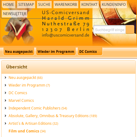
HOME
SITEMAP
SUCHE
WARENKORB
KONTAKT
KUNDENINFO
NEWSLETTER
Neu ausgepackt
Wieder im Programm
DC Comics
Übersicht
Neu ausgepackt
(66)
Wieder im Programm
(7)
DC Comics
Marvel Comics
Independent Comic Publishers
(54)
Absolute, Gallery, Omnibus & Treasury Editions
(189)
Artist´s & Artisan Editions
(32)
Film und Comics
(34)