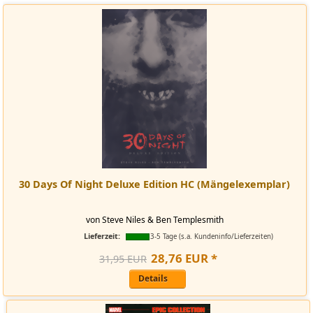
30 Days Of Night Deluxe Edition HC (Mängelexemplar)
von Steve Niles & Ben Templesmith
Lieferzeit:
3-5 Tage (s.a. Kundeninfo/Lieferzeiten)
28
,
76
EUR
*
31,95 EUR
Details