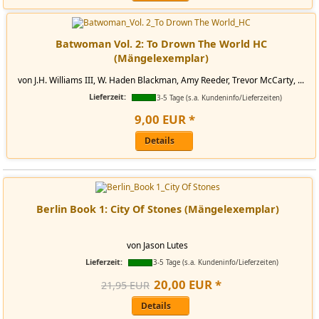
Batwoman Vol. 2: To Drown The World HC
(Mängelexemplar)
von J.H. Williams III, W. Haden Blackman, Amy Reeder, Trevor McCarty, ...
Lieferzeit:
3-5 Tage (s.a. Kundeninfo/Lieferzeiten)
9
,
00
EUR
*
Details
Berlin Book 1: City Of Stones (Mängelexemplar)
von Jason Lutes
Lieferzeit:
3-5 Tage (s.a. Kundeninfo/Lieferzeiten)
20
,
00
EUR
*
21,95 EUR
Details