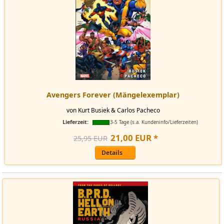
Avengers Forever (Mängelexemplar)
von Kurt Busiek & Carlos Pacheco
Lieferzeit:
3-5 Tage (s.a. Kundeninfo/Lieferzeiten)
21
,
00
EUR
*
25,95 EUR
Details