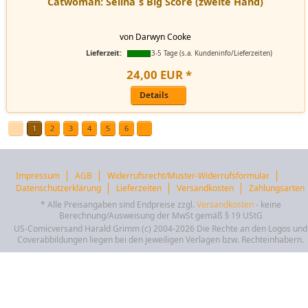
Catwoman: Selina´s Big Score (zweite Hand)
von Darwyn Cooke
Lieferzeit:
3-5 Tage (s.a. Kundeninfo/Lieferzeiten)
24
,
00
EUR
*
Details
1
2
3
4
5
6
Impressum
AGB
Widerrufsrecht/Muster-Widerrufsformular
Datenschutzerklärung
Lieferzeiten
Versandkosten
Zahlungsarten
* Alle Preisangaben sind Endpreise zzgl.
Versandkosten
- keine
Berechnung/Ausweisung der MwSt gemäß § 19 UStG
US-Comicversand Harald Grimm (c) 2004-2026 Die Rechte an den Logos und
Coverabbildungen liegen bei den jeweiligen Verlagen bzw. Rechteinhabern.