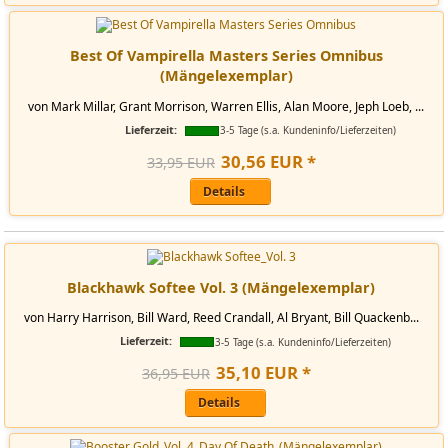
Best Of Vampirella Masters Series Omnibus
(Mängelexemplar)
von Mark Millar, Grant Morrison, Warren Ellis, Alan Moore, Jeph Loeb, ...
Lieferzeit:
3-5 Tage (s.a. Kundeninfo/Lieferzeiten)
30
,
56
EUR
*
33,95 EUR
Details
Blackhawk Softee Vol. 3 (Mängelexemplar)
von Harry Harrison, Bill Ward, Reed Crandall, Al Bryant, Bill Quackenb...
Lieferzeit:
3-5 Tage (s.a. Kundeninfo/Lieferzeiten)
35
,
10
EUR
*
36,95 EUR
Details