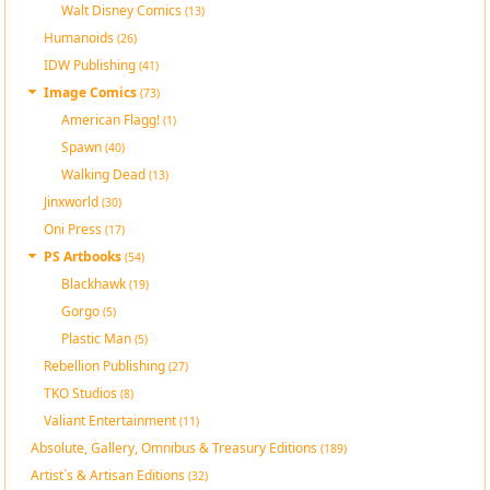
Walt Disney Comics
(13)
Humanoids
(26)
IDW Publishing
(41)
Image Comics
(73)
American Flagg!
(1)
Spawn
(40)
Walking Dead
(13)
Jinxworld
(30)
Oni Press
(17)
PS Artbooks
(54)
Blackhawk
(19)
Gorgo
(5)
Plastic Man
(5)
Rebellion Publishing
(27)
TKO Studios
(8)
Valiant Entertainment
(11)
Absolute, Gallery, Omnibus & Treasury Editions
(189)
Artist´s & Artisan Editions
(32)