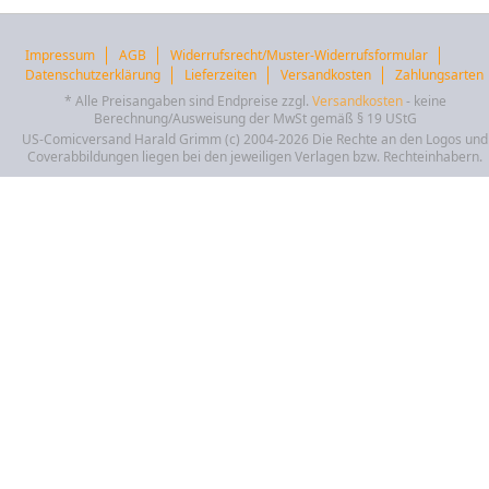
Impressum
AGB
Widerrufsrecht/Muster-Widerrufsformular
Datenschutzerklärung
Lieferzeiten
Versandkosten
Zahlungsarten
* Alle Preisangaben sind Endpreise zzgl.
Versandkosten
- keine
Berechnung/Ausweisung der MwSt gemäß § 19 UStG
US-Comicversand Harald Grimm (c) 2004-2026 Die Rechte an den Logos und
Coverabbildungen liegen bei den jeweiligen Verlagen bzw. Rechteinhabern.