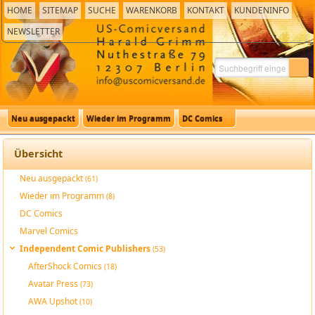
HOME
SITEMAP
SUCHE
WARENKORB
KONTAKT
KUNDENINFO
NEWSLETTER
Neu ausgepackt
Wieder im Programm
DC Comics
Übersicht
Neu ausgepackt
(61)
Wieder im Programm
(8)
DC Comics
Marvel Comics
Independent Comic Publishers
(53)
AfterShock Comics
(18)
Avatar Press
(73)
AWA Upshot
(10)