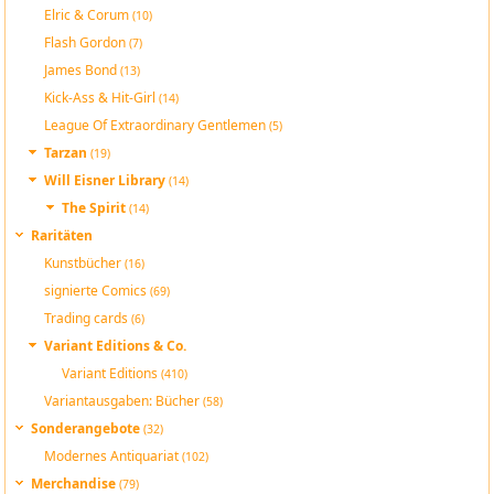
Elric & Corum
(10)
Flash Gordon
(7)
James Bond
(13)
Kick-Ass & Hit-Girl
(14)
League Of Extraordinary Gentlemen
(5)
Tarzan
(19)
Will Eisner Library
(14)
The Spirit
(14)
Raritäten
Kunstbücher
(16)
signierte Comics
(69)
Trading cards
(6)
Variant Editions & Co.
Variant Editions
(410)
Variantausgaben: Bücher
(58)
Sonderangebote
(32)
Modernes Antiquariat
(102)
Merchandise
(79)