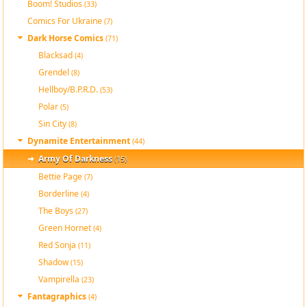
Boom! Studios
(33)
Comics For Ukraine
(7)
Dark Horse Comics
(71)
Blacksad
(4)
Grendel
(8)
Hellboy/B.P.R.D.
(53)
Polar
(5)
Sin City
(8)
Dynamite Entertainment
(44)
Army Of Darkness
(15)
Bettie Page
(7)
Borderline
(4)
The Boys
(27)
Green Hornet
(4)
Red Sonja
(11)
Shadow
(15)
Vampirella
(23)
Fantagraphics
(4)