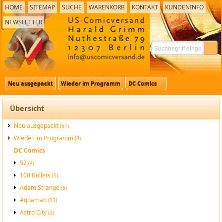
HOME
SITEMAP
SUCHE
WARENKORB
KONTAKT
KUNDENINFO
NEWSLETTER
Neu ausgepackt
Wieder im Programm
DC Comics
Übersicht
Neu ausgepackt
(61)
Wieder im Programm
(8)
DC Comics
52
(4)
100 Bullets
(5)
Adam Strange
(5)
Aquaman
(33)
Astro City
(3)