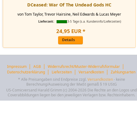
DCeased: War Of The Undead Gods HC
von Tom Taylor, Trevor Hairsine, Neil Edwards & Lucas Meyer
Lieferzeit:
3-5 Tage (s.a. Kundeninfo/Lieferzeiten)
24
,
95
EUR
*
Details
Impressum
AGB
Widerrufsrecht/Muster-Widerrufsformular
Datenschutzerklärung
Lieferzeiten
Versandkosten
Zahlungsarten
* Alle Preisangaben sind Endpreise zzgl.
Versandkosten
- keine
Berechnung/Ausweisung der MwSt gemäß § 19 UStG
US-Comicversand Harald Grimm (c) 2004-2026 Die Rechte an den Logos und
Coverabbildungen liegen bei den jeweiligen Verlagen bzw. Rechteinhabern.