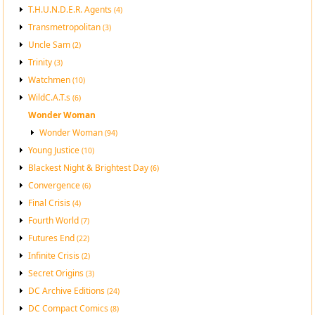
T.H.U.N.D.E.R. Agents
(4)
Transmetropolitan
(3)
Uncle Sam
(2)
Trinity
(3)
Watchmen
(10)
WildC.A.T.s
(6)
Wonder Woman
Wonder Woman
(94)
Young Justice
(10)
Blackest Night & Brightest Day
(6)
Convergence
(6)
Final Crisis
(4)
Fourth World
(7)
Futures End
(22)
Infinite Crisis
(2)
Secret Origins
(3)
DC Archive Editions
(24)
DC Compact Comics
(8)