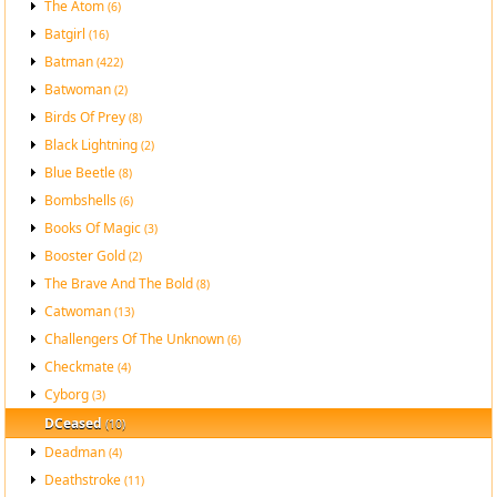
The Atom
(6)
Batgirl
(16)
Batman
(422)
Batwoman
(2)
Birds Of Prey
(8)
Black Lightning
(2)
Blue Beetle
(8)
Bombshells
(6)
Books Of Magic
(3)
Booster Gold
(2)
The Brave And The Bold
(8)
Catwoman
(13)
Challengers Of The Unknown
(6)
Checkmate
(4)
Cyborg
(3)
DCeased
(10)
Deadman
(4)
Deathstroke
(11)