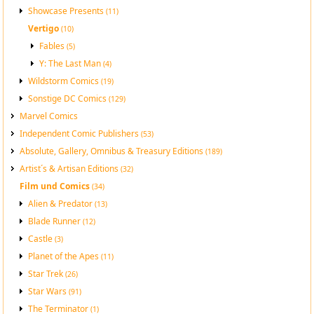
Showcase Presents
(11)
Vertigo
(10)
Fables
(5)
Y: The Last Man
(4)
Wildstorm Comics
(19)
Sonstige DC Comics
(129)
Marvel Comics
Independent Comic Publishers
(53)
Absolute, Gallery, Omnibus & Treasury Editions
(189)
Artist´s & Artisan Editions
(32)
Film und Comics
(34)
Alien & Predator
(13)
Blade Runner
(12)
Castle
(3)
Planet of the Apes
(11)
Star Trek
(26)
Star Wars
(91)
The Terminator
(1)