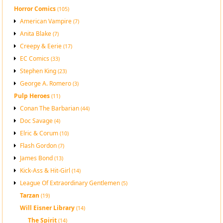
Horror Comics
(105)
American Vampire
(7)
Anita Blake
(7)
Creepy & Eerie
(17)
EC Comics
(33)
Stephen King
(23)
George A. Romero
(3)
Pulp Heroes
(11)
Conan The Barbarian
(44)
Doc Savage
(4)
Elric & Corum
(10)
Flash Gordon
(7)
James Bond
(13)
Kick-Ass & Hit-Girl
(14)
League Of Extraordinary Gentlemen
(5)
Tarzan
(19)
Will Eisner Library
(14)
The Spirit
(14)