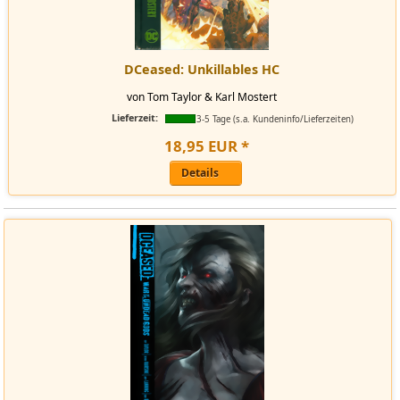
DCeased: Unkillables HC
von Tom Taylor & Karl Mostert
Lieferzeit:
3-5 Tage (s.a. Kundeninfo/Lieferzeiten)
18
,
95
EUR
*
Details