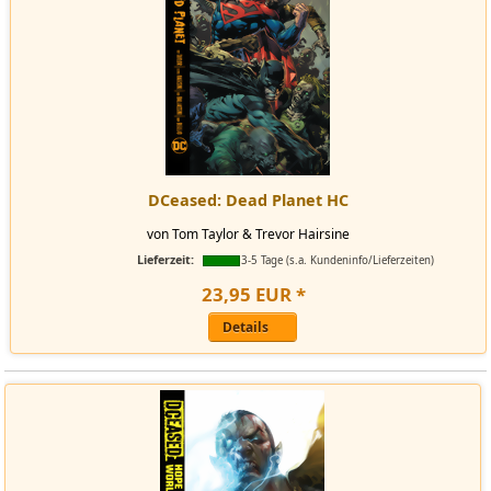
DCeased: Dead Planet HC
von Tom Taylor & Trevor Hairsine
Lieferzeit:
3-5 Tage (s.a. Kundeninfo/Lieferzeiten)
23
,
95
EUR
*
Details