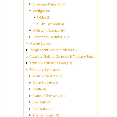
Showcase Presents
(11)
Vertigo
(10)
Fables
(5)
Y: The Last Man
(4)
Wildstorm Comics
(19)
Sonstige DC Comics
(129)
Marvel Comics
Independent Comic Publishers
(53)
Absolute, Gallery, Omnibus & Treasury Editions
(189)
Artist´s & Artisan Editions
(32)
Film und Comics
(34)
Alien & Predator
(13)
Blade Runner
(12)
Castle
(3)
Planet of the Apes
(11)
Star Trek
(26)
Star Wars
(91)
The Terminator
(1)