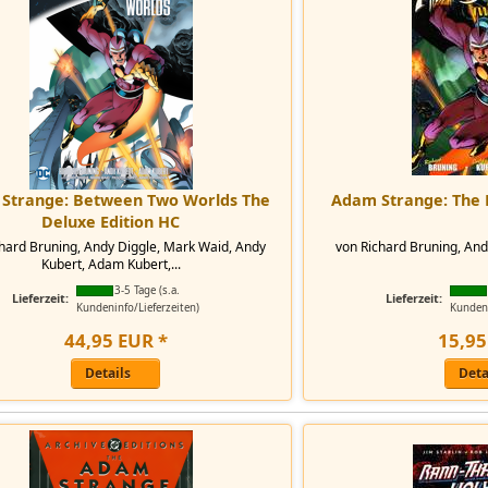
Strange: Between Two Worlds The
Adam Strange: The
Deluxe Edition HC
hard Bruning, Andy Diggle, Mark Waid, Andy
von Richard Bruning, An
Kubert, Adam Kubert,...
3-5 Tage (s.a.
Lieferzeit:
Lieferzeit:
Kundeninfo/Lieferzeiten)
Kundeni
44
,
95
EUR
*
15
,
95
Details
Deta