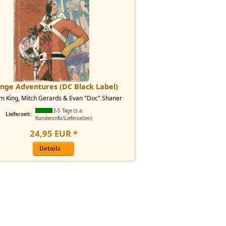
nge Adventures (DC Black Label)
m King, Mitch Gerards & Evan "Doc" Shaner
3-5 Tage (s.a.
Lieferzeit:
Kundeninfo/Lieferzeiten)
24
,
95
EUR
*
Details