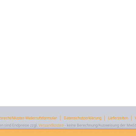
fsrecht/Muster-Widerrufsformular
Datenschutzerklärung
Lieferzeiten
en sind Endpreise zzgl.
Versandkosten
- keine Berechnung/Ausweisung der MwS
2004-2026 Die Rechte an den Logos und Coverabbildungen liegen bei den jeweil