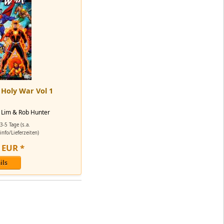
Holy War Vol 1
n Lim & Rob Hunter
3-5 Tage (s.a.
nfo/Lieferzeiten)
EUR
*
ils