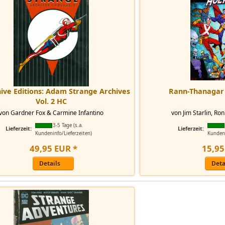
ive Editions: Adam Strange Archives
Rann-Thanagar 
Vol. 2 HC
von Gardner Fox & Carmine Infantino
von Jim Starlin, Ro
3-5 Tage (s.a.
Lieferzeit:
Lieferzeit:
Kundeninfo/Lieferzeiten)
Kundeni
49
,
95
EUR
*
15
,
95
Details
Deta