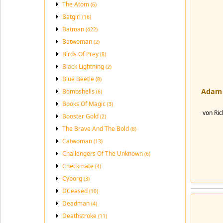
The Atom
(6)
Batgirl
(16)
Batman
(422)
Batwoman
(2)
Birds Of Prey
(8)
Black Lightning
(2)
Blue Beetle
(8)
Adam 
Bombshells
(6)
Books Of Magic
(3)
von Ric
Booster Gold
(2)
The Brave And The Bold
(8)
Catwoman
(13)
Challengers Of The Unknown
(6)
Checkmate
(4)
Cyborg
(3)
DCeased
(10)
Deadman
(4)
Deathstroke
(11)