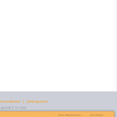
Versandkosten
Zahlungsarten
t gemäß § 19 UStG
igen Verlagen bzw. Rechteinhabern.
Zum Warenkorb »
Zur Kasse