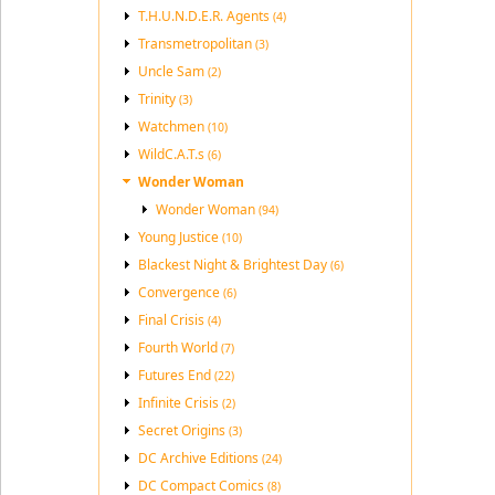
T.H.U.N.D.E.R. Agents
(4)
Transmetropolitan
(3)
Uncle Sam
(2)
Trinity
(3)
Watchmen
(10)
WildC.A.T.s
(6)
Wonder Woman
Wonder Woman
(94)
Young Justice
(10)
Blackest Night & Brightest Day
(6)
Convergence
(6)
Final Crisis
(4)
Fourth World
(7)
Futures End
(22)
Infinite Crisis
(2)
Secret Origins
(3)
DC Archive Editions
(24)
DC Compact Comics
(8)