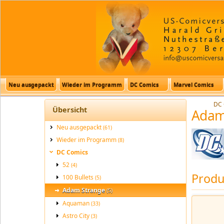
Neu ausgepackt
Wieder im Programm
DC Comics
Marvel Comics
DC 
Übersicht
Adam
Neu ausgepackt
(61)
Wieder im Programm
(8)
DC Comics
52
(4)
Produ
100 Bullets
(5)
Adam Strange
(5)
Aquaman
(33)
Astro City
(3)