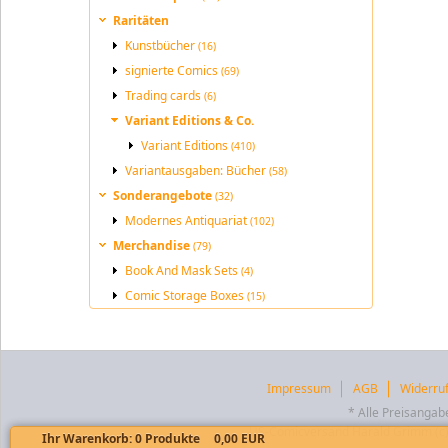
Raritäten
Kunstbücher
(16)
signierte Comics
(69)
Trading cards
(6)
Variant Editions & Co.
Variant Editions
(410)
Variantausgaben: Bücher
(58)
Sonderangebote
(32)
Modernes Antiquariat
(102)
Merchandise
(79)
Book And Mask Sets
(4)
Comic Storage Boxes
(15)
Impressum
AGB
Widerru
* Alle Preisangab
US-Comicversand Harald Grimm (c) 
Ihr Warenkorb:
0
Produkte
0,00 EUR