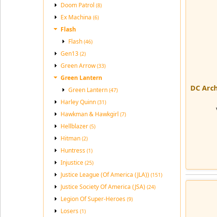
Doom Patrol
(8)
Ex Machina
(6)
Flash
Flash
(46)
Gen13
(2)
Green Arrow
(33)
Green Lantern
DC Arch
Green Lantern
(47)
Harley Quinn
(31)
Hawkman & Hawkgirl
(7)
Hellblazer
(5)
Hitman
(2)
Huntress
(1)
Injustice
(25)
Justice League (Of America (JLA))
(151)
Justice Society Of America (JSA)
(24)
Legion Of Super-Heroes
(9)
Losers
(1)