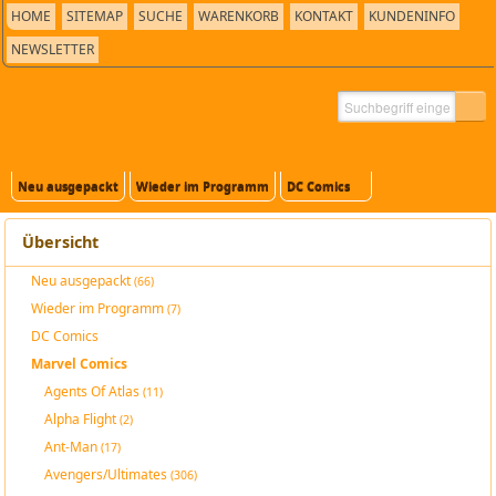
HOME
SITEMAP
SUCHE
WARENKORB
KONTAKT
KUNDENINFO
NEWSLETTER
Neu ausgepackt
Wieder im Programm
DC Comics
Übersicht
Neu ausgepackt
(66)
Wieder im Programm
(7)
DC Comics
Marvel Comics
Agents Of Atlas
(11)
Alpha Flight
(2)
Ant-Man
(17)
Avengers/Ultimates
(306)