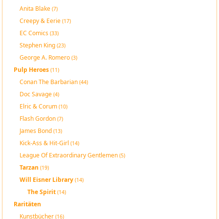
Anita Blake
(7)
Creepy & Eerie
(17)
EC Comics
(33)
Stephen King
(23)
George A. Romero
(3)
Pulp Heroes
(11)
Conan The Barbarian
(44)
Doc Savage
(4)
Elric & Corum
(10)
Flash Gordon
(7)
James Bond
(13)
Kick-Ass & Hit-Girl
(14)
League Of Extraordinary Gentlemen
(5)
Tarzan
(19)
Will Eisner Library
(14)
The Spirit
(14)
Raritäten
Kunstbücher
(16)