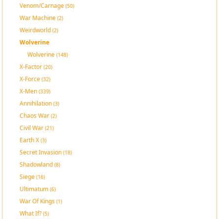
Venom/Carnage
(50)
War Machine
(2)
Weirdworld
(2)
Wolverine
Wolverine
(148)
X-Factor
(20)
X-Force
(32)
X-Men
(339)
Annihilation
(3)
Chaos War
(2)
Civil War
(21)
Earth X
(3)
Secret Invasion
(18)
Shadowland
(8)
Siege
(16)
Ultimatum
(6)
War Of Kings
(1)
What If?
(5)