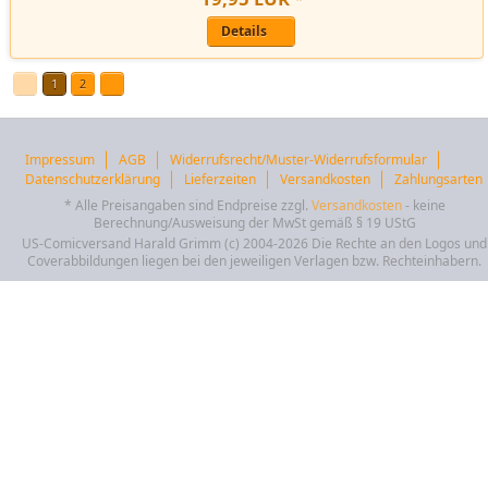
Details
1
2
Impressum
AGB
Widerrufsrecht/Muster-Widerrufsformular
Datenschutzerklärung
Lieferzeiten
Versandkosten
Zahlungsarten
* Alle Preisangaben sind Endpreise zzgl.
Versandkosten
- keine
Berechnung/Ausweisung der MwSt gemäß § 19 UStG
US-Comicversand Harald Grimm (c) 2004-2026 Die Rechte an den Logos und
Coverabbildungen liegen bei den jeweiligen Verlagen bzw. Rechteinhabern.