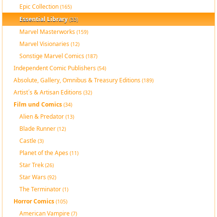
Epic Collection
(165)
Essential Library
(33)
Marvel Masterworks
(159)
Marvel Visionaries
(12)
Sonstige Marvel Comics
(187)
Independent Comic Publishers
(54)
Absolute, Gallery, Omnibus & Treasury Editions
(189)
Artist´s & Artisan Editions
(32)
Film und Comics
(34)
Alien & Predator
(13)
Blade Runner
(12)
Castle
(3)
Planet of the Apes
(11)
Star Trek
(26)
Star Wars
(92)
The Terminator
(1)
Horror Comics
(105)
American Vampire
(7)