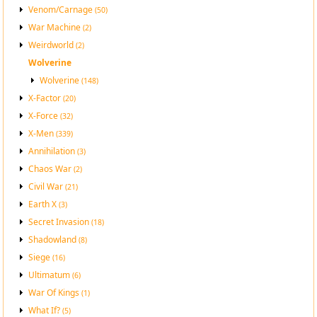
Venom/Carnage
(50)
War Machine
(2)
Weirdworld
(2)
Wolverine
Wolverine
(148)
X-Factor
(20)
X-Force
(32)
X-Men
(339)
Annihilation
(3)
Chaos War
(2)
Civil War
(21)
Earth X
(3)
Secret Invasion
(18)
Shadowland
(8)
Siege
(16)
Ultimatum
(6)
War Of Kings
(1)
What If?
(5)