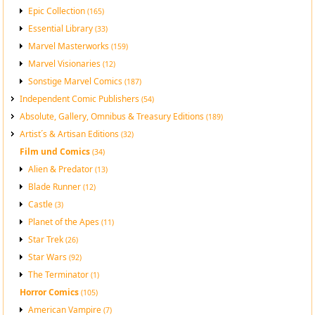
Epic Collection
(165)
Essential Library
(33)
Marvel Masterworks
(159)
Marvel Visionaries
(12)
Sonstige Marvel Comics
(187)
Independent Comic Publishers
(54)
Absolute, Gallery, Omnibus & Treasury Editions
(189)
Artist´s & Artisan Editions
(32)
Film und Comics
(34)
Alien & Predator
(13)
Blade Runner
(12)
Castle
(3)
Planet of the Apes
(11)
Star Trek
(26)
Star Wars
(92)
The Terminator
(1)
Horror Comics
(105)
American Vampire
(7)