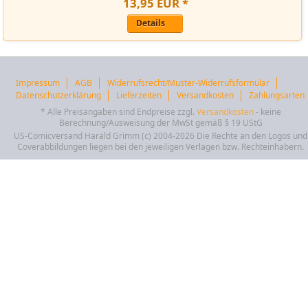
13
,
95
EUR
*
Details
Impressum
AGB
Widerrufsrecht/Muster-Widerrufsformular
Datenschutzerklärung
Lieferzeiten
Versandkosten
Zahlungsarten
* Alle Preisangaben sind Endpreise zzgl.
Versandkosten
- keine
Berechnung/Ausweisung der MwSt gemäß § 19 UStG
US-Comicversand Harald Grimm (c) 2004-2026 Die Rechte an den Logos und
Coverabbildungen liegen bei den jeweiligen Verlagen bzw. Rechteinhabern.