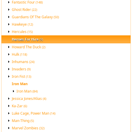
Fantastic Four
(148)
Ghost Rider
(22)
Guardians Of The Galaxy
(50)
Hawkeye
(12)
Hercules
(15)
Heroes For Hire
(9)
Howard The Duck
(2)
Hulk
(118)
Inhumans
(24)
Invaders
(9)
Iron Fist
(13)
Iron Man
Iron Man
(84)
Jessica Jones/Alias
(4)
Ka-Zar
(6)
Luke Cage, Power Man
(14)
Man-Thing
(5)
Marvel Zombies
(32)