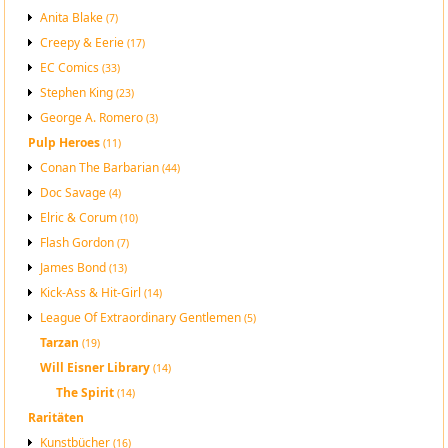
Anita Blake
(7)
Creepy & Eerie
(17)
EC Comics
(33)
Stephen King
(23)
George A. Romero
(3)
Pulp Heroes
(11)
Conan The Barbarian
(44)
Doc Savage
(4)
Elric & Corum
(10)
Flash Gordon
(7)
James Bond
(13)
Kick-Ass & Hit-Girl
(14)
League Of Extraordinary Gentlemen
(5)
Tarzan
(19)
Will Eisner Library
(14)
The Spirit
(14)
Raritäten
Kunstbücher
(16)