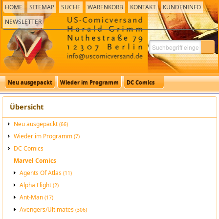
HOME
SITEMAP
SUCHE
WARENKORB
KONTAKT
KUNDENINFO
NEWSLETTER
Neu ausgepackt
Wieder im Programm
DC Comics
Übersicht
Neu ausgepackt
(66)
Wieder im Programm
(7)
DC Comics
Marvel Comics
Agents Of Atlas
(11)
Alpha Flight
(2)
Ant-Man
(17)
Avengers/Ultimates
(306)