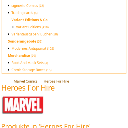
signierte Comics
(78)
Trading cards
(6)
Variant Editions & Co.
Variant Editions
(410)
Variantausgaben: Bücher
(58)
Sonderangebote
(32)
Modernes Antiquariat
(102)
Merchandise
(79)
Book And Mask Sets
(4)
Comic Storage Boxes
(15)
Marvel Comics
Heroes For Hire
Heroes For Hire
Produkte in 'Heroes For Hire'