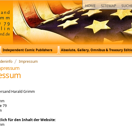
HOME
SITEMAP
SUCH
Independent Comic Publishers
Absolute, Gallery, Omnibus & Treasury Editi
deninfo
Impressum
mpressum
essum
ersand Harald Grimm
imm
e 79
in
lich für den Inhalt der Website:
imm