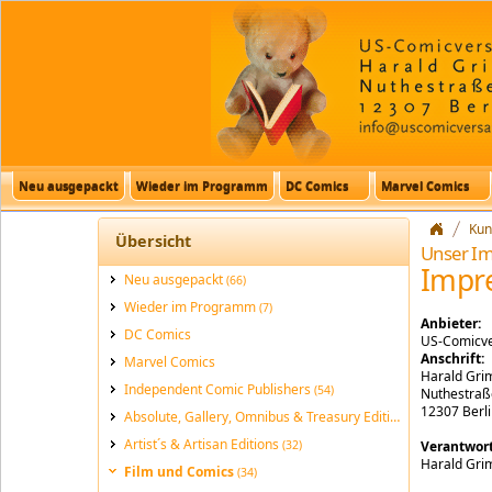
Neu ausgepackt
Wieder im Programm
DC Comics
Marvel Comics
Kun
Übersicht
Unser I
Impr
Neu ausgepackt
(66)
Wieder im Programm
(7)
Anbieter:
DC Comics
US-Comicv
Anschrift:
Marvel Comics
Harald Gr
Independent Comic Publishers
(54)
Nuthestraß
12307 Berl
Absolute, Gallery, Omnibus & Treasury Editions
(189)
Artist´s & Artisan Editions
(32)
Verantwort
Harald Gr
Film und Comics
(34)