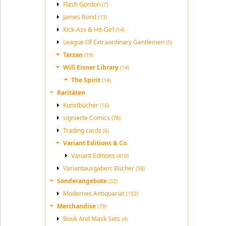
Flash Gordon
(7)
James Bond
(13)
Kick-Ass & Hit-Girl
(14)
League Of Extraordinary Gentlemen
(5)
Tarzan
(19)
Will Eisner Library
(14)
The Spirit
(14)
Raritäten
Kunstbücher
(16)
signierte Comics
(78)
Trading cards
(6)
Variant Editions & Co.
Variant Editions
(410)
Variantausgaben: Bücher
(58)
Sonderangebote
(32)
Modernes Antiquariat
(102)
Merchandise
(79)
Book And Mask Sets
(4)