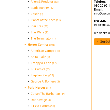
Alien & Predator
Telefon:
(13)
030 20 95 
Blade Runner
(12)
Email:
info@uscom
Castle
(3)
Planet of the Apes
(11)
USt.-IdNr.:
DE8138826
Star Trek
(26)
Star Wars
(92)
Ich danke d
The Terminator
(1)
Zurüc
Horror Comics
(105)
American Vampire
(7)
Anita Blake
(7)
Creepy & Eerie
(17)
EC Comics
(33)
Stephen King
(23)
George A. Romero
(3)
Pulp Heroes
(11)
Conan The Barbarian
(44)
Doc Savage
(4)
Elric & Corum
(10)