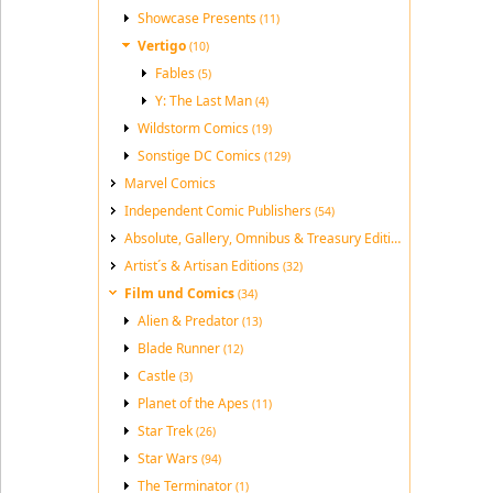
Showcase Presents
(11)
Vertigo
(10)
Fables
(5)
Y: The Last Man
(4)
Wildstorm Comics
(19)
Sonstige DC Comics
(129)
Marvel Comics
Independent Comic Publishers
(54)
Absolute, Gallery, Omnibus & Treasury Editions
(189)
Artist´s & Artisan Editions
(32)
Film und Comics
(34)
Alien & Predator
(13)
Blade Runner
(12)
Castle
(3)
Planet of the Apes
(11)
Star Trek
(26)
Star Wars
(94)
The Terminator
(1)