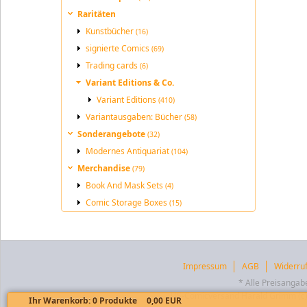
Raritäten
Kunstbücher
(16)
signierte Comics
(69)
Trading cards
(6)
Variant Editions & Co.
Variant Editions
(410)
Variantausgaben: Bücher
(58)
Sonderangebote
(32)
Modernes Antiquariat
(104)
Merchandise
(79)
Book And Mask Sets
(4)
Comic Storage Boxes
(15)
Impressum
AGB
Widerru
* Alle Preisangab
US-Comicversand Harald Grimm (c) 
Ihr Warenkorb:
0
Produkte
0,00 EUR