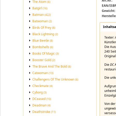
Art.Nr.:
The Atom
DC Archive
(6)
EAN/ISB
Batgirl
(16)
Gewicht:
Batman
(422)
Herstelle
Batwoman
(2)
Inhalts
Birds Of Prey
(8)
Black Lightning
(2)
Texter:
Blue Beetle
(8)
Künstle
Die Au
Bombshells
(6)
240 Sei
Books Of Magic
(3)
Original
Booster Gold
(2)
Die
DC A
The Brave And The Bold
(8)
restaur
Catwoman
(13)
Die unk
Challengers Of The Unknown
(6)
Checkmate
Aufgrun
(4)
unheiml
Cyborg
(3)
Einzelg
DCeased
(10)
Von der 
Deadman
(4)
ungewöh
Deathstroke
(11)
versess