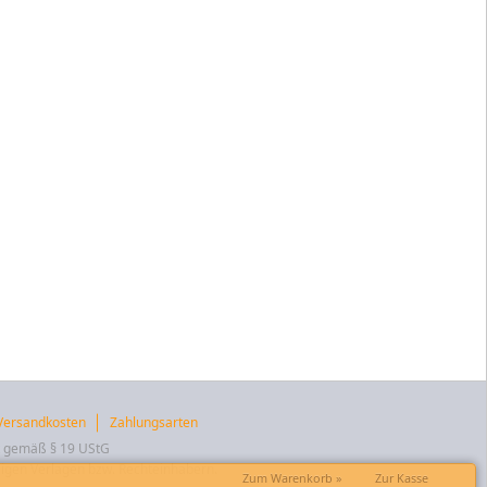
Versandkosten
Zahlungsarten
t gemäß § 19 UStG
igen Verlagen bzw. Rechteinhabern.
Zum Warenkorb »
Zur Kasse