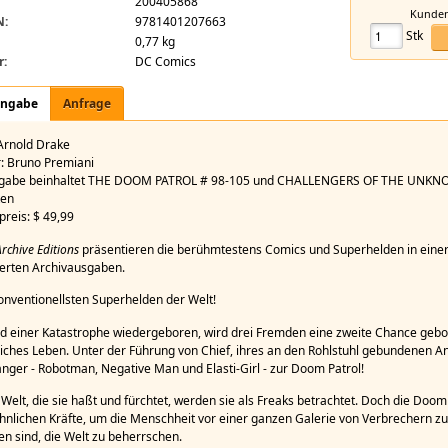
200405868
 Editions: Doom Patrol Archives Vol. 3 HC
Kundeni
N:
9781401207663
Stk
0,77 kg
r:
DC Comics
angabe
Anfrage
 Arnold Drake
r: Bruno Premiani
sgabe beinhaltet THE DOOM PATROL # 98-105 und CHALLENGERS OF THE UNKN
ten
preis: $ 49,99
rchive Editions
präsentieren die berühmtestens Comics und Superhelden in einer 
ierten Archivausgaben.
onventionellsten Superhelden der Welt!
d einer Katastrophe wiedergeboren, wird drei Fremden eine zweite Chance gebo
iches Leben. Unter der Führung von Chief, ihres an den Rohlstuhl gebundenen A
änger - Robotman, Negative Man und Elasti-Girl - zur Doom Patrol!
Welt, die sie haßt und fürchtet, werden sie als Freaks betrachtet. Doch die Doom 
nlichen Kräfte, um die Menschheit vor einer ganzen Galerie von Verbrechern zu
en sind, die Welt zu beherrschen.