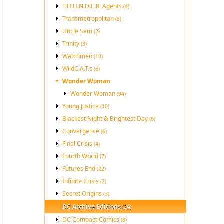
T.H.U.N.D.E.R. Agents
(4)
Transmetropolitan
(3)
Uncle Sam
(2)
Trinity
(3)
Watchmen
(10)
WildC.A.T.s
(6)
Wonder Woman
Wonder Woman
(94)
Young Justice
(10)
Blackest Night & Brightest Day
(6)
Convergence
(6)
Final Crisis
(4)
Fourth World
(7)
Futures End
(22)
Infinite Crisis
(2)
Secret Origins
(3)
DC Archive Editions
(24)
DC Compact Comics
(8)