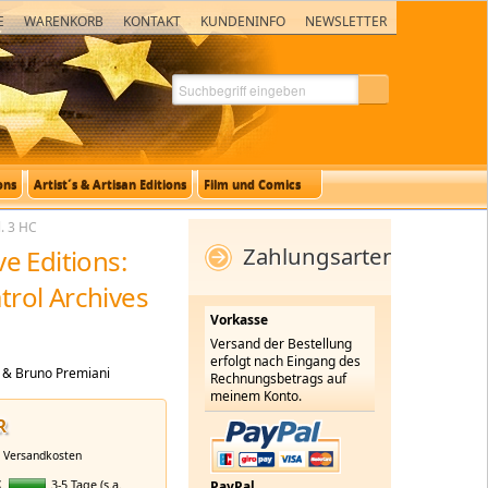
E
WARENKORB
KONTAKT
KUNDENINFO
NEWSLETTER
ons
Artist´s & Artisan Editions
Film und Comics
. 3 HC
Zahlungsarten
e Editions:
rol Archives
Vorkasse
Versand der Bestellung
erfolgt nach Eingang des
 & Bruno Premiani
Rechnungsbetrags auf
meinem Konto.
R
.
Versandkosten
:
3-5 Tage (s.a.
PayPal