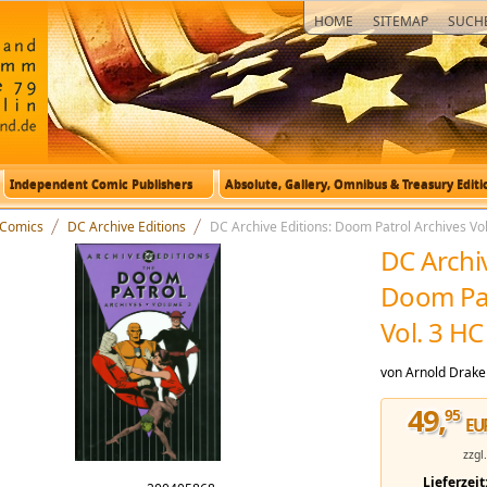
HOME
SITEMAP
SUCH
Independent Comic Publishers
Absolute, Gallery, Omnibus & Treasury Editi
Comics
DC Archive Editions
DC Archive Editions: Doom Patrol Archives Vol
DC Archiv
Doom Pat
Vol. 3 HC
von Arnold Drake
49
,
95
EU
zzgl
e Editions_Doom Patrol Archives_Vol. 3_HC
Lieferzeit