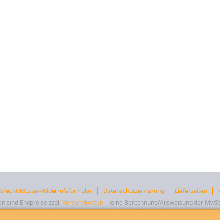
fsrecht/Muster-Widerrufsformular
Datenschutzerklärung
Lieferzeiten
en sind Endpreise zzgl.
Versandkosten
- keine Berechnung/Ausweisung der MwS
2004-2026 Die Rechte an den Logos und Coverabbildungen liegen bei den jeweil