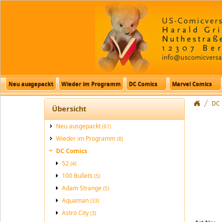
Neu ausgepackt
Wieder im Programm
DC Comics
Marvel Comics
DC 
Übersicht
Neu ausgepackt
(61)
Wieder im Programm
(8)
DC Comics
52
(4)
100 Bullets
(5)
Adam Strange
(5)
Aquaman
(33)
Astro City
(3)
DC Archiv