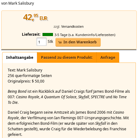
von Mark Salisbury
42
,
95
EUR
zzgl.
Versandkosten
Lieferzeit:
3-5 Tage (s.a. Kundeninfo/Lieferzeiten)
Stk
In den Warenkorb
Being Bond_A Daniel Craig Retrospective_HC
Inhaltsangabe
Passend zu diesem Produkt:
Anfrage
Being Bond: A Daniel Craig Retrospective HC
Text: Mark Salisbury
256 querformatige Seiten
Originalpreis: $ 50,00
Being Bond
ist ein Rückblick auf Daniel Craigs fünf James Bond-Filme als
007:
Casino Royale
,
A Quantum Of Solace
,
Skyfall
,
SPECTRE
und
No Time
To Die
.
Daniel Craig begann seine Amtszeit als James Bond 2006 mit
Casino
Royale
, der Verfilmung von Ian Flemings 007-Ursprungsgeschichte. Mit
dem erfolgreichen Bond-Film (er wurde später von
Skyfall
in den
Schatten gestellt), wurde Craig für die Wiederbelebung des Franchise
gefeiert.