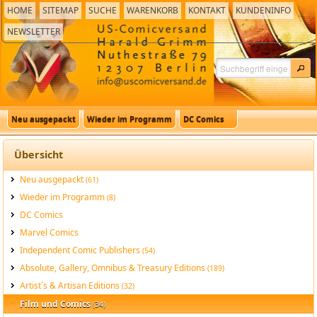
HOME
SITEMAP
SUCHE
WARENKORB
KONTAKT
KUNDENINFO
NEWSLETTER
Neu ausgepackt
Wieder im Programm
DC Comics
Übersicht
Neu ausgepackt
(61)
Wieder im Programm
(8)
DC Comics
Marvel Comics
Independent Comic Publishers
(54)
Absolute, Gallery, Omnibus & Treasury Editions
(189)
Artist´s & Artisan Editions
(32)
Film und Comics
(34)