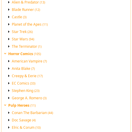
Alien & Predator
(13)
Blade Runner
(12)
Castle
(3)
Planet of the Apes
(11)
Star Trek
(26)
Star Wars
(94)
The Terminator
(1)
Horror Comics
(105)
American Vampire
(7)
Anita Blake
(7)
Creepy & Eerie
(17)
EC Comics
(33)
Stephen King
(23)
George A. Romero
(3)
Pulp Heroes
(11)
Conan The Barbarian
(44)
Doc Savage
(4)
Elric & Corum
(10)