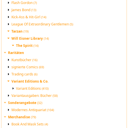
Flash Gordon
(7)
James Bond
(13)
Kick-Ass & Hit-Girl
(14)
League Of Extraordinary Gentlemen
(5)
Tarzan
(19)
Will Eisner Library
(14)
The Spirit
(14)
Raritäten
Kunstbücher
(16)
signierte Comics
(69)
Trading cards
(6)
Variant Editions & Co.
Variant Editions
(410)
Variantausgaben: Bücher
(58)
Sonderangebote
(32)
Modernes Antiquariat
(104)
Merchandise
(79)
Book And Mask Sets
(4)