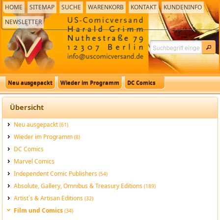
HOME
SITEMAP
SUCHE
WARENKORB
KONTAKT
KUNDENINFO
NEWSLETTER
Neu ausgepackt
Wieder im Programm
DC Comics
Übersicht
Neu ausgepackt
(61)
Wieder im Programm
(8)
DC Comics
Marvel Comics
Independent Comic Publishers
(54)
Absolute, Gallery, Omnibus & Treasury Editions
(189)
Artist´s & Artisan Editions
(32)
Film und Comics
(34)