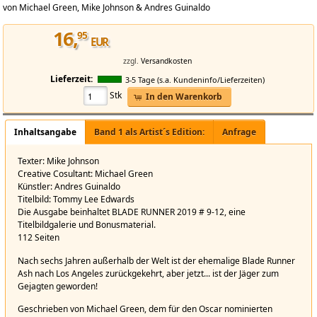
von Michael Green, Mike Johnson & Andres Guinaldo
16
,
95
EUR
zzgl.
Versandkosten
Lieferzeit:
3-5 Tage (s.a. Kundeninfo/Lieferzeiten)
Stk
In den Warenkorb
Blade Runner 2019_Vol. 3_Home Again, Home Again
Inhaltsangabe
Band 1 als Artist´s Edition:
Anfrage
Blade Runner 2019 Vol. 3: Home Again, Home Again
Texter: Mike Johnson
Creative Cosultant: Michael Green
Künstler: Andres Guinaldo
Titelbild: Tommy Lee Edwards
Die Ausgabe beinhaltet BLADE RUNNER 2019 # 9-12, eine
Titelbildgalerie und Bonusmaterial.
112 Seiten
Nach sechs Jahren außerhalb der Welt ist der ehemalige Blade Runner
Ash nach Los Angeles zurückgekehrt, aber jetzt... ist der Jäger zum
Gejagten geworden!
Geschrieben von Michael Green, dem für den Oscar nominierten