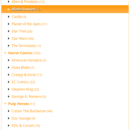
Alien & Predator
(13)
Blade Runner
(12)
Castle
(3)
Planet of the Apes
(11)
Star Trek
(26)
Star Wars
(94)
The Terminator
(1)
Horror Comics
(105)
American Vampire
(7)
Anita Blake
(7)
Creepy & Eerie
(17)
EC Comics
(33)
Stephen King
(23)
George A. Romero
(3)
Pulp Heroes
(11)
Conan The Barbarian
(44)
Doc Savage
(4)
Elric & Corum
(10)