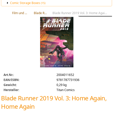
Comic Storage Boxes
(15)
Film und Comics
Blade Runner
Blade Runner 2019 Vol. 3: Home Again, Home Again
Art.Nr.:
2004011652
EAN/ISBN:
9781787731936
Gewicht:
0,29 kg
Hersteller:
Titan Comics
Blade Runner 2019 Vol. 3: Home Again,
Home Again