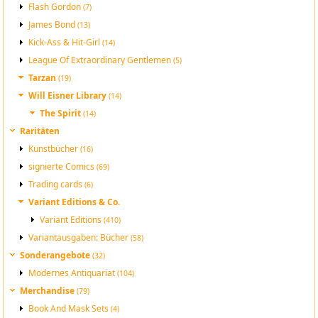
Flash Gordon
(7)
James Bond
(13)
Kick-Ass & Hit-Girl
(14)
League Of Extraordinary Gentlemen
(5)
Tarzan
(19)
Will Eisner Library
(14)
The Spirit
(14)
Raritäten
Kunstbücher
(16)
signierte Comics
(69)
Trading cards
(6)
Variant Editions & Co.
Variant Editions
(410)
Variantausgaben: Bücher
(58)
Sonderangebote
(32)
Modernes Antiquariat
(104)
Merchandise
(79)
Book And Mask Sets
(4)