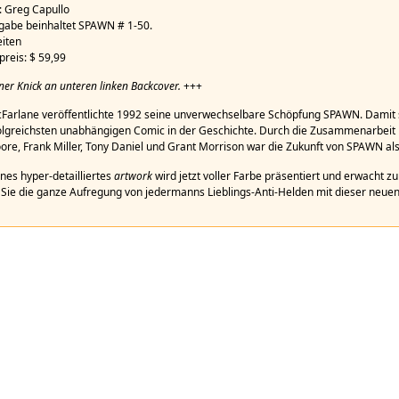
d: Greg Capullo
gabe beinhaltet SPAWN # 1-50.
eiten
preis: $ 59,99
iner Knick an unteren linken Backcover.
+++
Farlane veröffentlichte 1992 seine unverwechselbare Schöpfung SPAWN. Damit 
olgreichsten unabhängigen Comic in der Geschichte. Durch die Zusammenarbeit
ore, Frank Miller, Tony Daniel und Grant Morrison war die Zukunft von SPAWN al
nes hyper-detailliertes
artwork
wird jetzt voller Farbe präsentiert und erwacht z
 Sie die ganze Aufregung von jedermanns Lieblings-Anti-Helden mit dieser neu