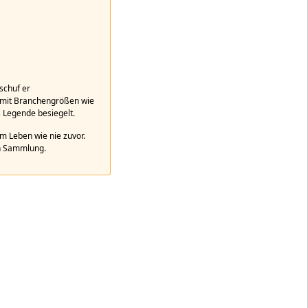
schuf er
 mit Branchengrößen wie
s Legende besiegelt.
um Leben wie nie zuvor.
en Sammlung.