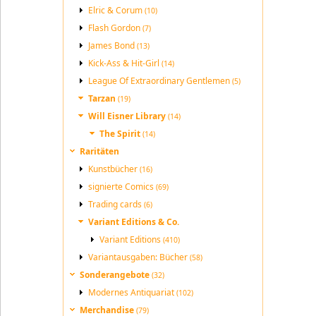
Elric & Corum
(10)
Flash Gordon
(7)
James Bond
(13)
Kick-Ass & Hit-Girl
(14)
League Of Extraordinary Gentlemen
(5)
Tarzan
(19)
Will Eisner Library
(14)
The Spirit
(14)
Raritäten
Kunstbücher
(16)
signierte Comics
(69)
Trading cards
(6)
Variant Editions & Co.
Variant Editions
(410)
Variantausgaben: Bücher
(58)
Sonderangebote
(32)
Modernes Antiquariat
(102)
Merchandise
(79)