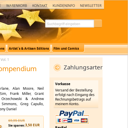
E
WARENKORB
KONTAKT
KUNDENINFO
NEWSLETTER
ons
Artist´s & Artisan Editions
Film und Comics
ol. 1
Zahlungsarten
Compendium
Vorkasse
lane, Alan Moore, Neil
Versand der Bestellung
im, Frank Miller, Grant
erfolgt nach Eingang des
 Orzechowski & Andrew
Rechnungsbetrags auf
a Simmons, Greg Capullo,
meinem Konto.
Tony Daniel
69,95 EUR
3,50 EUR
Sie sparen:
R
PayPal