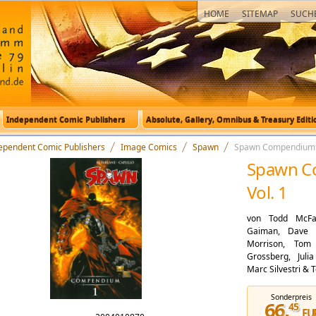
HOME
SITEMAP
SUCH
Independent Comic Publishers
Absolute, Gallery, Omnibus & Treasury Editi
ependent Comic Publishers
Image Comics
Spawn
Spawn Compendium V
Spawn 
Vol. 1
von Todd McFar
Gaiman, Dave S
Morrison, Tom
Grossberg, Juli
Marc Silvestri & 
Sonderpreis
66
,
45
mpendium_Vol. 1
EU