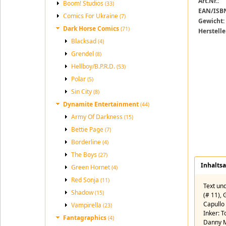
Art.Nr.:
Boom! Studios
Spawn Co
(33)
EAN/ISB
Comics For Ukraine
(7)
Gewicht:
Dark Horse Comics
(71)
Herstelle
Blacksad
(4)
Grendel
(8)
Hellboy/B.P.R.D.
(53)
Polar
(5)
Sin City
(8)
Dynamite Entertainment
(44)
Army Of Darkness
(15)
Bettie Page
(7)
Borderline
(4)
The Boys
(27)
Inhalts
Green Hornet
(4)
Red Sonja
(11)
Text un
Shadow
(15)
(# 11),
Capullo 
Vampirella
(23)
Inker: T
Fantagraphics
(4)
Danny M