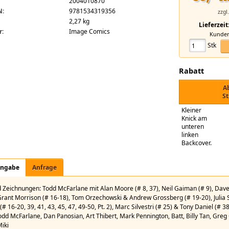
2004010870
mpendium Vol. 1
N:
9781534319356
zzgl
2,27 kg
Lieferzeit
r:
Image Comics
Kundeni
Stk
Rabatt
A
St
Kleiner
Knick am
unteren
linken
Backcover.
angabe
Anfrage
d Zeichnungen: Todd McFarlane mit Alan Moore (# 8, 37), Neil Gaiman (# 9), Dave 
 Grant Morrison (# 16-18), Tom Orzechowski & Andrew Grossberg (# 19-20), Julia
(# 16-20, 39, 41, 43, 45, 47, 49-50, Pt. 2), Marc Silvestri (# 25) & Tony Daniel (# 38
odd McFarlane, Dan Panosian, Art Thibert, Mark Pennington, Batt, Billy Tan, Greg
iki