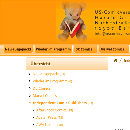
Neu ausgepackt
Wieder im Programm
DC Comics
Marvel Comics
Ind
Übersicht
Neu ausgepackt
(61)
Wieder im Programm
(8)
DC Comics
Marvel Comics
Independent Comic Publishers
(53)
AfterShock Comics
(18)
Avatar Press
(73)
AWA Upshot
(10)
Spawn Co