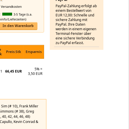
PayPal-Zahlung erfolgt ab
.
Versandkosten
einem Bestellwert von
:
3-5 Tage (s.a.
EUR 12,00: Schnelle und
nfo/Lieferzeiten)
sichere Zahlung mit
PayPal. Ihre Daten
In den Warenkorb
werden in einem eigenen
Terminal-Fenster über
eine sichere Verbindung
zu PayPal erfasst.
b
Preis:Stk
Ersparnis
k
5% =
1
66,45 EUR
3,50 EUR
Sim (# 10), Frank Miller
 Simmons (# 38), Greg
, 40, 42, 44, 46, 48)
 Capullo, Kevin Conrad &