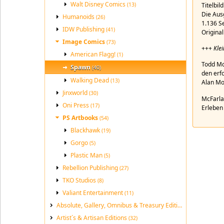
Walt Disney Comics
Titelbil
(13)
Die Aus
Humanoids
(26)
1.136 S
IDW Publishing
(41)
Original
Image Comics
(73)
+++
Kle
American Flagg!
(1)
Todd Mc
Spawn
(40)
den erf
Walking Dead
(13)
Alan Mo
Jinxworld
(30)
McFarla
Oni Press
(17)
Erleben
PS Artbooks
(54)
Blackhawk
(19)
Gorgo
(5)
Plastic Man
(5)
Rebellion Publishing
(27)
TKO Studios
(8)
Valiant Entertainment
(11)
Absolute, Gallery, Omnibus & Treasury Editions
(189)
Artist´s & Artisan Editions
(32)