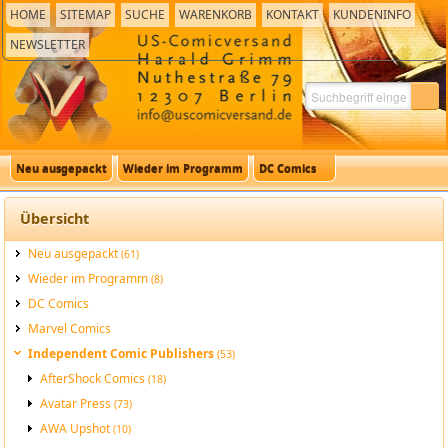
HOME
SITEMAP
SUCHE
WARENKORB
KONTAKT
KUNDENINFO
NEWSLETTER
Neu ausgepackt
Wieder im Programm
DC Comics
Übersicht
Neu ausgepackt
(61)
Wieder im Programm
(8)
DC Comics
Marvel Comics
Independent Comic Publishers
(53)
AfterShock Comics
(18)
Avatar Press
(73)
AWA Upshot
(10)