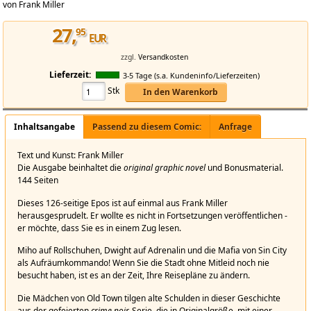
von Frank Miller
27
,
95
EUR
zzgl.
Versandkosten
Lieferzeit:
3-5 Tage (s.a. Kundeninfo/Lieferzeiten)
Stk
In den Warenkorb
Sin City_Vol. 5_Family Values
Inhaltsangabe
Passend zu diesem Comic:
Anfrage
Sin City Vol. 5: Family Values
Text und Kunst: Frank Miller
Die Ausgabe beinhaltet die
original graphic novel
und Bonusmaterial.
144 Seiten
Dieses 126-seitige Epos ist auf einmal aus Frank Miller
herausgesprudelt. Er wollte es nicht in Fortsetzungen veröffentlichen -
er möchte, dass Sie es in einem Zug lesen.
Miho auf Rollschuhen, Dwight auf Adrenalin und die Mafia von Sin City
als Aufräumkommando! Wenn Sie die Stadt ohne Mitleid noch nie
besucht haben, ist es an der Zeit, Ihre Reisepläne zu ändern.
Die Mädchen von Old Town tilgen alte Schulden in dieser Geschichte
aus der gefeierten
crime noir
-Serie, die in Originalgröße, mit einer