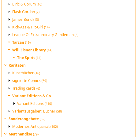
Elric & Corum
(10)
Flash Gordon
(7)
James Bond
(13)
Kick-Ass & Hit-Girl
(14)
League Of Extraordinary Gentlemen
(5)
Tarzan
(19)
Will Eisner Library
(14)
The Spirit
(14)
Raritäten
Kunstbücher
(16)
signierte Comics
(69)
Trading cards
(6)
Variant Editions & Co.
Variant Editions
(410)
Variantausgaben: Bücher
(58)
Sonderangebote
(32)
Modernes Antiquariat
(102)
Merchandise
(79)