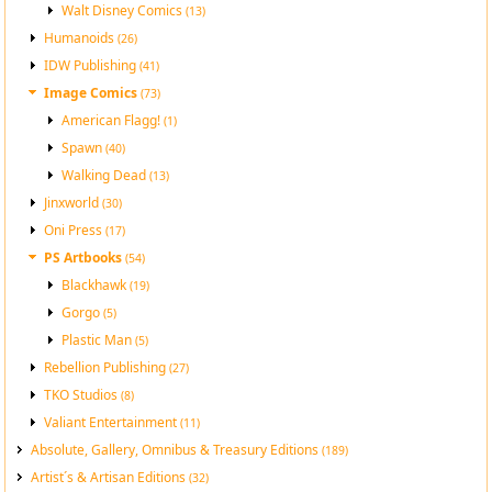
Walt Disney Comics
(13)
Humanoids
(26)
IDW Publishing
(41)
Image Comics
(73)
American Flagg!
(1)
Spawn
(40)
Walking Dead
(13)
Jinxworld
(30)
Oni Press
(17)
PS Artbooks
(54)
Blackhawk
(19)
Gorgo
(5)
Plastic Man
(5)
Rebellion Publishing
(27)
TKO Studios
(8)
Valiant Entertainment
(11)
Absolute, Gallery, Omnibus & Treasury Editions
(189)
Artist´s & Artisan Editions
(32)