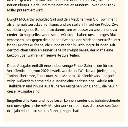
neuen Pinup-Galerie und mit einem neuen Rundum-Cover von Frank
Miller präsentiert wird.
Dwight McCarthy schuldet Gail und den Mädchen von Old Town mehr,
als er jemals zurückzahlen kann, und sie stellen ihn auf die Probe. Zwei
sich bekriegende Banden - zu dumm, um es besser zu wissen, und zu
niederträchtig, selbst wenn sie es wüssten - haben unschuldiges Blut
vergossen, das gegen die eigenen Gesetze der Mädchen verstößt. Jetzt
ist es Dwights Aufgabe, die Dinge wieder in Ordnung zu bringen. Mit
der tödlichen Miho an seiner Seite ist Dwight bereit, der Mafia eine
Lektion über wahre Familienwerte zu erteilen.
Diese Ausgabe enthält eine siebenseitige Pinup-Galerie, die für die
Veröffentlichung von 2022 erstellt wurde und Werke von Jöelle Jones,
Tanino Liberatore, Tula Lotay, Milo Manara, Bill Sienkiewicz und Jock
zeigt. Außerdem enthält die Ausgabe eine sechsseitige Galerie mit
Titelbildern und Pinups aus früheren Ausgaben von Band 5, die neu in
dieser Ausgabe sind.
Eingefleischte Fans und neue Leser können wieder das bahnbrechende
und unvergleichliche
noir
-Meisterwerk erleben, das die Leser seit über
drei Jahrzehnten in seinen Bann gezogen hat!