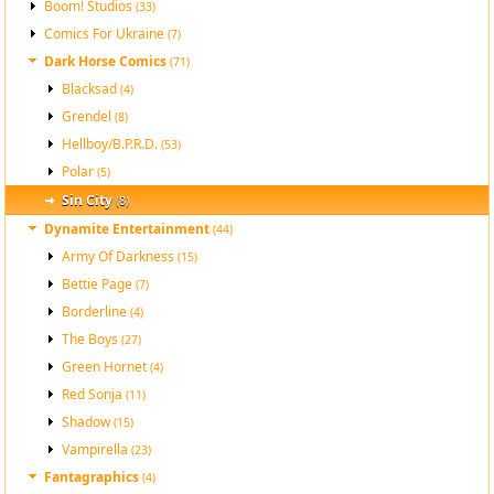
Boom! Studios
(33)
Comics For Ukraine
(7)
Dark Horse Comics
(71)
Blacksad
(4)
Grendel
(8)
Hellboy/B.P.R.D.
(53)
Polar
(5)
Sin City
(8)
Dynamite Entertainment
(44)
Army Of Darkness
(15)
Bettie Page
(7)
Borderline
(4)
The Boys
(27)
Green Hornet
(4)
Red Sonja
(11)
Shadow
(15)
Vampirella
(23)
Fantagraphics
(4)