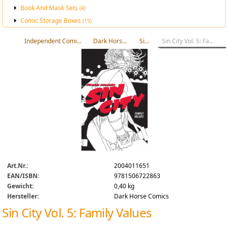
Book And Mask Sets
(4)
Comic Storage Boxes
(15)
Independent Comic Publishers
Dark Horse Comics
Sin City
Sin City Vol. 5: Family Values
Art.Nr.:
2004011651
EAN/ISBN:
9781506722863
Gewicht:
0,40 kg
Hersteller:
Dark Horse Comics
Sin City Vol. 5: Family Values